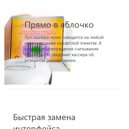
Прямо в яблочко
Луч сканера легко наводится на любой
штрихкод, даже на светлой этикетке. А
система подтверждения считывания
«Green Spot» уведомит кассира об
успешном сканировании.
Быстрая замена
интерфейса