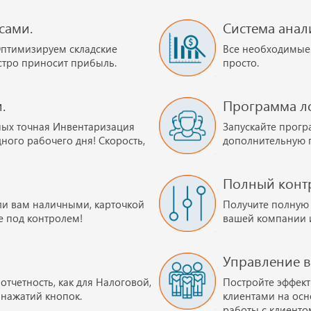
сами.
Система анал
Оптимизируем складские
Все необходимые 
ыстро приносит прибыль.
просто.
.
Программа ло
ых точная Инвентаризация
Запускайте прогр
ного рабочего дня! Скорость,
дополнительную п
Полный контр
ли вам наличными, карточкой
Получите полную
е под контролем!
вашей компании 
Управление 
тчетность, как для Налоговой,
Постройте эффек
о нажатий кнопок.
клиентами на осн
работы с клиенто