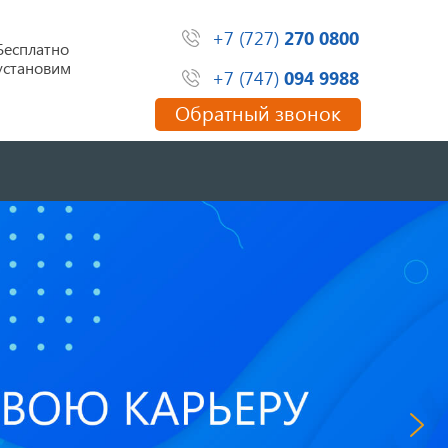
+7 (727)
270 0800
Бесплатно
установим
+7 (747)
094 9988
Обратный звонок