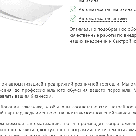
магазина
Автоматизация магазина 
Автоматизация аптеки
Оптимально подобранное обо
качественные работы по внед
наших внедрений и быстрой их
ной автоматизацией предприятий розничной торговли. Мы ока
ения, до профессионального обучения вашего персонала. М
равлять вашим бизнесом.
ебования заказчика, чтобы они соответствовали потребнос
ий партнер, ведь именно от наших взаимоотношений зависит ус
омплексной автоматизации, но и производит сопровожде
ктор по развитию, консультант, программист и системный адм
ят возникающие проблемы и помогут в развитии бизнеса.