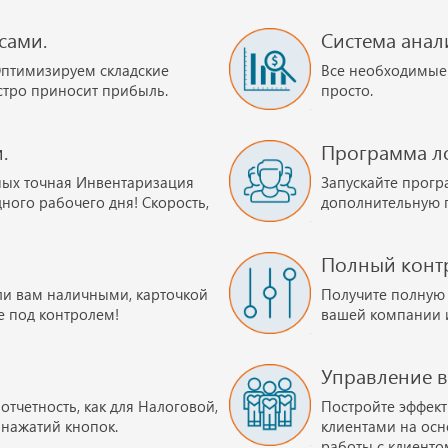
сами.
Система анал
Оптимизируем складские
Все необходимые 
ыстро приносит прибыль.
просто.
.
Программа ло
ых точная Инвентаризация
Запускайте прогр
ного рабочего дня! Скорость,
дополнительную п
Полный контр
ли вам наличными, карточкой
Получите полную
е под контролем!
вашей компании 
Управление 
тчетность, как для Налоговой,
Постройте эффек
о нажатий кнопок.
клиентами на осн
работы с клиенто