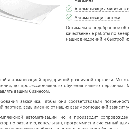
магазина
Автоматизация магазина 
Автоматизация аптеки
Оптимально подобранное обо
качественные работы по внед
наших внедрений и быстрой их
ной автоматизацией предприятий розничной торговли. Мы ока
ения, до профессионального обучения вашего персонала. М
равлять вашим бизнесом.
ебования заказчика, чтобы они соответствовали потребнос
ий партнер, ведь именно от наших взаимоотношений зависит ус
омплексной автоматизации, но и производит сопровожде
ктор по развитию, консультант, программист и системный адм
ят возникающие проблемы и помогут в развитии бизнеса.