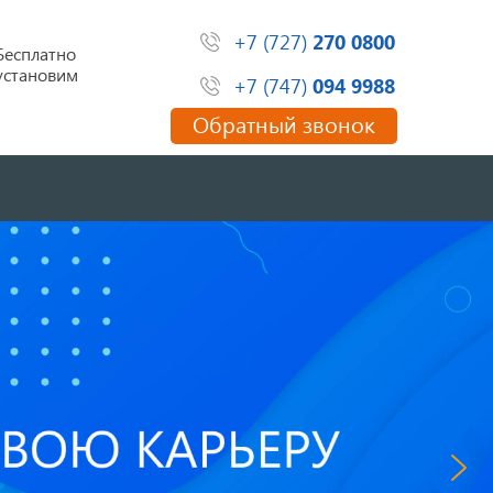
+7 (727)
270 0800
Бесплатно
установим
+7 (747)
094 9988
Обратный звонок